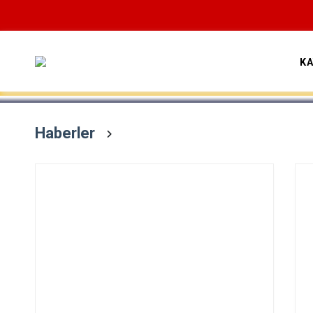
Devamını Oku
K
Haberler