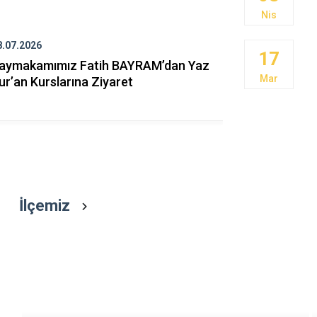
Gördes
Nis
Kırkağaç
8.07.2026
16.07.2026
Köprübaşı
17
aymakamımız Fatih BAYRAM’dan Yaz
Demirci’d
Kula
Mar
ur’an Kurslarına Ziyaret
Millî Birlik
Gururla Anı
İlçemiz