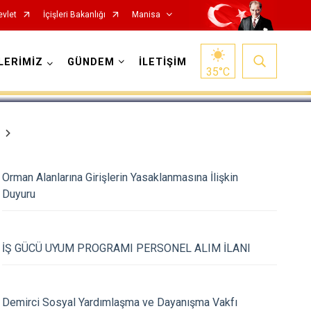
evlet
İçişleri Bakanlığı
Manisa
1
/
5
LERİMİZ
GÜNDEM
İLETİŞİM
35
°C
Orman Alanlarına Girişlerin Yasaklanmasına İlişkin
Duyuru
Salihli
Sarıgöl
Saruhanlı
İŞ GÜCÜ UYUM PROGRAMI PERSONEL ALIM İLANI
Selendi
Soma
Demirci Sosyal Yardımlaşma ve Dayanışma Vakfı