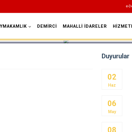
e-D
AYMAKAMLIK
DEMİRCİ
MAHALLİ İDARELER
HİZMET
Manisa
Duyurular
02
Ahmetli
Haz
Akhisar
06
Alaşehir
May
Demirci
Gölmarmara
08