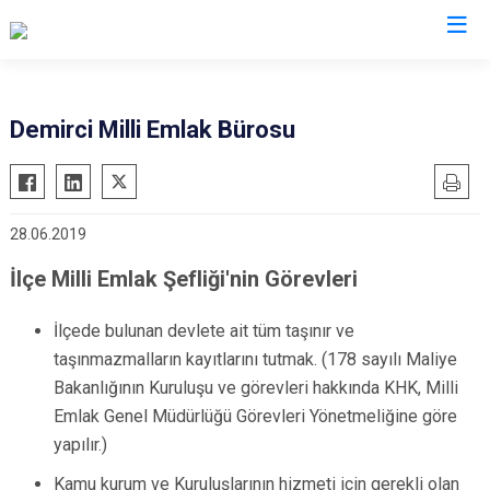
Manisa
Demirci Milli Emlak Bürosu
Ahmetli
Salihli
Akhisar
Sarıgöl
28.06.2019
Alaşehir
Saruhanlı
Demirci
Selendi
İlçe Milli Emlak Şefliği'nin Görevleri
Gölmarmara
Soma
İlçede bulunan devlete ait tüm taşınır ve
Gördes
Turgutlu
taşınmazmalların kayıtlarını tutmak. (178 sayılı Maliye
Kırkağaç
Şehzadeler
Bakanlığının Kuruluşu ve görevleri hakkında KHK, Milli
Köprübaşı
Yunusemre
Emlak Genel Müdürlüğü Görevleri Yönetmeliğine göre
Kula
yapılır.)
Kamu kurum ve Kuruluşlarının hizmeti için gerekli olan