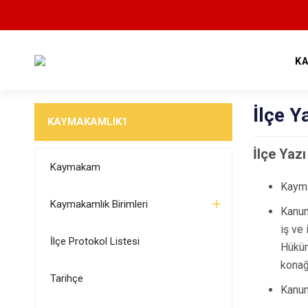
K
İlçe Y
KAYMAKAMLIK1
İlçe Yazı
Kaymakam
Kayma
Kaymakamlık Birimleri
Kanun
iş ve 
İlçe Protokol Listesi
Hüküm
konağ
Tarihçe
Kanun