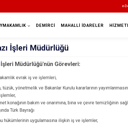
e-D
AYMAKAMLIK
DEMİRCİ
MAHALLİ İDARELER
HİZMET
Manisa
azı İşleri Müdürlüğü
 İşleri Müdürlüğü'nün Görevleri:
kamlık evrak iş ve işlemleri,
Ahmetli
, tüzük, yönetmelik ve Bakanlar Kurulu kararlarının yayımlanması
Akhisar
işlemler,
Alaşehir
et konağının bakım ve onarımına, bina ve çevre temizliğinin sa
Demirci
ında Türk Bayrağı
Gölmarmara
u hükümlerinin uygulamasına ilişkin iş ve işlemler,