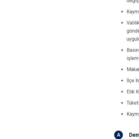
değiş
Kayma
Valil
gönder
uygul
Basın 
işleml
Makamı
İlçe İ
Etik K
Tüketi
Kaymak
Dem
A