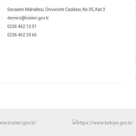
Secaatin Mahallesi, Üniversite Caddesi, No:35, Kat:3
demirci@icisleri.gov.tr
0236 462 13 01
0236 462 33 66