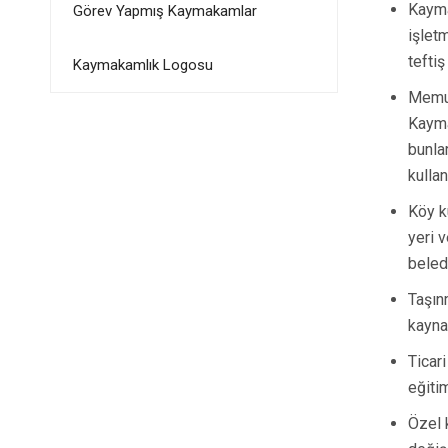
Kayma
Görev Yapmış Kaymakamlar
işlet
teftiş
Kaymakamlık Logosu
Memur
Kayma
bunla
kullan
Köy k
yeri v
beled
Taşın
kaynak
Ticari
eğiti
Özel 