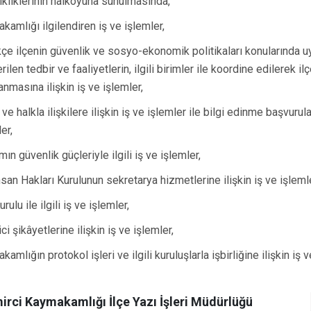
ikliklerinin halkoyuna sunulmasında,
kamlığı ilgilendiren iş ve işlemler,
ikçe ilçenin güvenlik ve sosyo-ekonomik politikaları konularında
ilen tedbir ve faaliyetlerin, ilgili birimler ile koordine edilerek i
anmasına ilişkin iş ve işlemler,
ve halkla ilişkilere ilişkin iş ve işlemler ile bilgi edinme başvurular
er,
n güvenlik güçleriyle ilgili iş ve işlemler,
nsan Hakları Kurulunun sekretarya hizmetlerine ilişkin iş ve işleml
urulu ile ilgili iş ve işlemler,
ci şikâyetlerine ilişkin iş ve işlemler,
amlığın protokol işleri ve ilgili kuruluşlarla işbirliğine ilişkin iş v
irci Kaymakamlığı İlçe Yazı İşleri Müdürlüğü