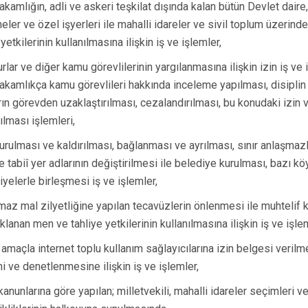
Gördes
kamlığın, adli ve askeri teşkilat dışında kalan bütün Devlet dair
meler ve özel işyerleri ile mahalli idareler ve sivil toplum üzerin
Kırkağaç
 yetkilerinin kullanılmasına ilişkin iş ve işlemler,
Köprübaşı
lar ve diğer kamu görevlilerinin yargılanmasına ilişkin izin iş ve i
Kula
kamlıkça kamu görevlileri hakkında inceleme yapılması, disiplin
rın görevden uzaklaştırılması, cezalandırılması, bu konudaki izin 
ılması işlemleri,
urulması ve kaldırılması, bağlanması ve ayrılması, sınır anlaşmazlı
e tabiî yer adlarının değiştirilmesi ile belediye kurulması, bazı kö
iyelerle birleşmesi iş ve işlemler,
maz mal zilyetliğine yapılan tecavüzlerin önlenmesi ile muhtelif 
lanan men ve tahliye yetkilerinin kullanılmasına ilişkin iş ve işlem
 amaçla internet toplu kullanım sağlayıcılarına izin belgesi verilm
mi ve denetlenmesine ilişkin iş ve işlemler,
kanunlarına göre yapılan; milletvekili, mahalli idareler seçimleri 