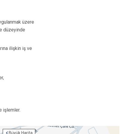
 uygulanmak üzere
lçe düzeyinde
ına ilişkin iş ve
er,
e işlemler.
Büyük Harita