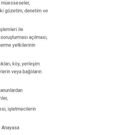
Turgutlu
e, müesseseler,
deki gözetim, denetim ve
Şehzadeler
Yunusemre
şlemleri ile
 soruşturması açılması,
verme yetkilerinin
kları, köy, yerleşim
ylerin veya bağlıların
kanunlardan
ler,
esi, işletmecilerin
ve Anayasa