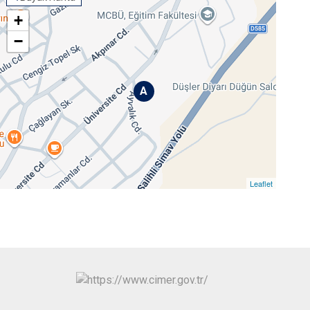
+
−
A
Leaflet