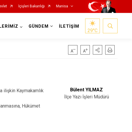
evlet
İçişleri Bakanlığı
Manisa
LERİMİZ
GÜNDEM
İLETİŞİM
29
°C
Salihli
Bülent YILMAZ
na ilişkin Kaymakamlık
Sarıgöl
İlçe Yazı İşleri Müdürü
Saruhanlı
ğlanmasına, Hükümet
Selendi
Soma