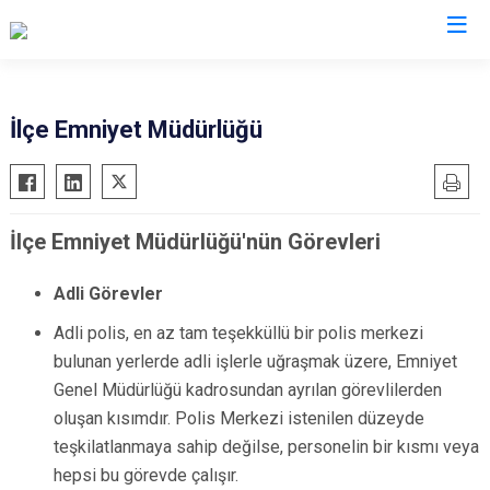
Manisa
İlçe Emniyet Müdürlüğü
Ahmetli
Salihli
Akhisar
Sarıgöl
İlçe Emniyet Müdürlüğü'nün Görevleri
Alaşehir
Saruhanlı
Demirci
Selendi
Adli Görevler
Gölmarmara
Soma
Adli polis, en az tam teşekküllü bir polis merkezi
Gördes
Turgutlu
bulunan yerlerde adli işlerle uğraşmak üzere, Emniyet
Kırkağaç
Şehzadeler
Genel Müdürlüğü kadrosundan ayrılan görevlilerden
Köprübaşı
Yunusemre
oluşan kısımdır. Polis Merkezi istenilen düzeyde
Kula
teşkilatlanmaya sahip değilse, personelin bir kısmı veya
hepsi bu görevde çalışır.