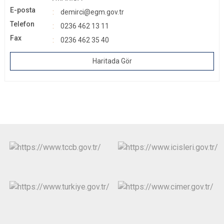
E-posta
demirci@egm.gov.tr
Telefon
0236 462 13 11
Fax
0236 462 35 40
Haritada Gör