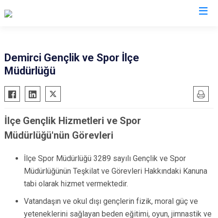
Manisa
Demirci Gençlik ve Spor İlçe
Müdürlüğü
Ahmetli
Salihli
Akhisar
Sarıgöl
Alaşehir
Saruhanlı
İlçe Gençlik Hizmetleri ve Spor
Demirci
Selendi
Müdürlüğü'nün Görevleri
Gölmarmara
Soma
Gördes
Turgutlu
İlçe Spor Müdürlüğü 3289 sayılı Gençlik ve Spor
Kırkağaç
Şehzadeler
Müdürlüğünün Teşkilat ve Görevleri Hakkındaki Kanuna
Köprübaşı
Yunusemre
tabi olarak hizmet vermektedir.
Kula
Vatandaşın ve okul dışı gençlerin fizik, moral güç ve
yeteneklerini sağlayan beden eğitimi, oyun, jimnastik ve