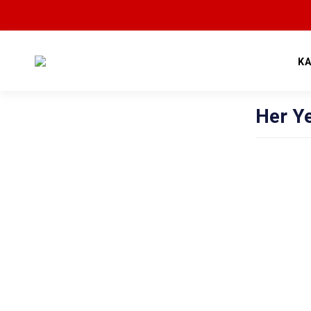
K
Her Y