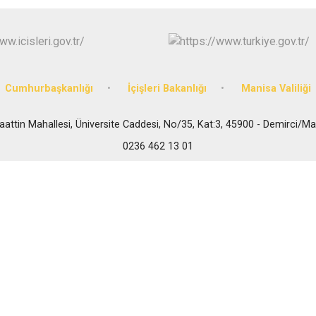
Gördes
Kırkağaç
Köprübaşı
Kula
Cumhurbaşkanlığı
İçişleri Bakanlığı
Manisa Valiliği
attin Mahallesi, Üniversite Caddesi, No/35, Kat:3, 45900 - Demirci/M
0236 462 13 01