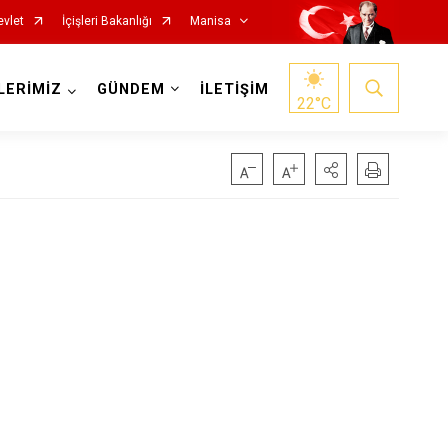
evlet
İçişleri Bakanlığı
Manisa
LERİMİZ
GÜNDEM
İLETİŞİM
22
°C
Salihli
Sarıgöl
Saruhanlı
Selendi
Soma