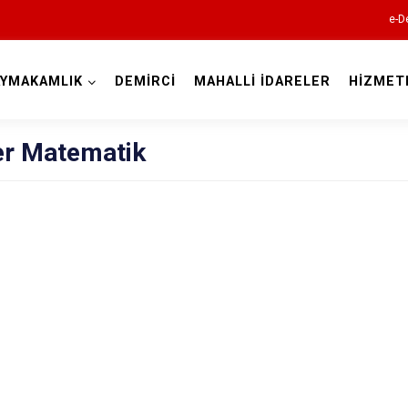
e-D
AYMAKAMLIK
DEMİRCİ
MAHALLİ İDARELER
HİZMET
Manisa
er Matematik
Ahmetli
Akhisar
Alaşehir
Demirci
Gölmarmara