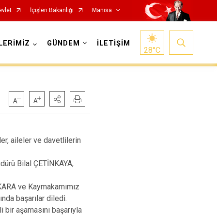
evlet
İçişleri Bakanlığı
Manisa
LERİMİZ
GÜNDEM
İLETİŞİM
28
°C
Salihli
, aileler ve davetlilerin
Sarıgöl
dürü Bilal ÇETİNKAYA,
Saruhanlı
Selendi
n KARA ve Kaymakamımız
da başarılar diledi.
Soma
 bir aşamasını başarıyla