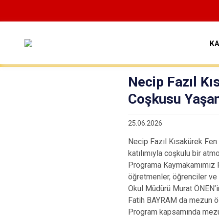
K
Necip Fazıl Kı
Coşkusu Yaşa
25.06.2026
Necip Fazıl Kısakürek Fen L
katılımıyla coşkulu bir atm
Programa Kaymakamımız Fat
öğretmenler, öğrenciler ve v
Okul Müdürü Murat ÖNEN’i
Fatih BAYRAM da mezun öğre
Program kapsamında mezun ö