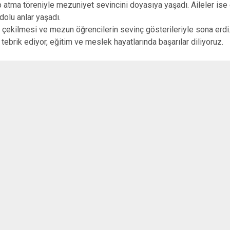
Gördes
 atma töreniyle mezuniyet sevincini doyasıya yaşadı. Aileler ise 
dolu anlar yaşadı.
Kırkağaç
nın çekilmesi ve mezun öğrencilerin sevinç gösterileriyle sona er
Köprübaşı
ebrik ediyor, eğitim ve meslek hayatlarında başarılar diliyoruz.
Kula