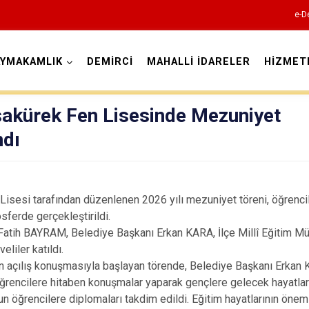
e-D
AYMAKAMLIK
DEMİRCİ
MAHALLİ İDARELER
HİZMET
Manisa
sakürek Fen Lisesinde Mezuniyet
ndı
Ahmetli
isesi tarafından düzenlenen 2026 yılı mezuniyet töreni, öğrenciler
osferde gerçekleştirildi.
Akhisar
ih BAYRAM, Belediye Başkanı Erkan KARA, İlçe Millî Eğitim Mü
Alaşehir
eliler katıldı.
Demirci
n açılış konuşmasıyla başlayan törende, Belediye Başkanı Erka
ncilere hitaben konuşmalar yaparak gençlere gelecek hayatların
Gölmarmara
ğrencilere diplomaları takdim edildi. Eğitim hayatlarının önemli