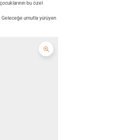
Turgutlu
çocuklarının bu özel
Şehzadeler
di. Geleceğe umutla yürüyen
Yunusemre